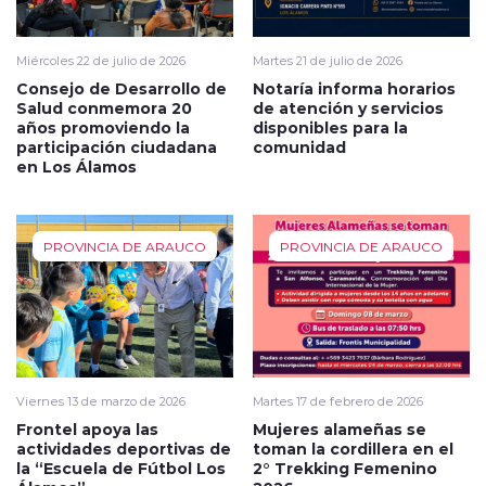
Miércoles 22 de julio de 2026
Martes 21 de julio de 2026
Consejo de Desarrollo de
Notaría informa horarios
Salud conmemora 20
de atención y servicios
años promoviendo la
disponibles para la
participación ciudadana
comunidad
en Los Álamos
PROVINCIA DE ARAUCO
PROVINCIA DE ARAUCO
Viernes 13 de marzo de 2026
Martes 17 de febrero de 2026
Frontel apoya las
Mujeres alameñas se
actividades deportivas de
toman la cordillera en el
la “Escuela de Fútbol Los
2° Trekking Femenino