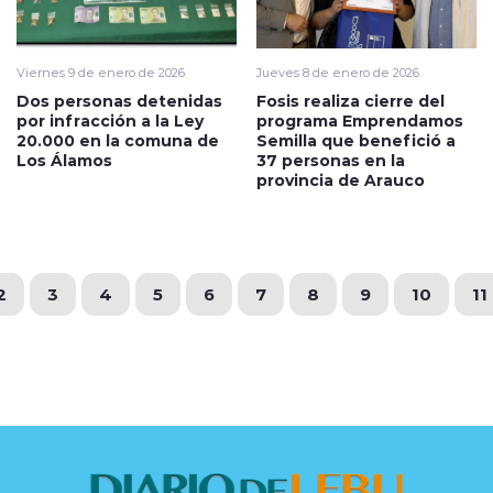
Viernes 9 de enero de 2026
Jueves 8 de enero de 2026
Dos personas detenidas
Fosis realiza cierre del
por infracción a la Ley
programa Emprendamos
20.000 en la comuna de
Semilla que benefició a
Los Álamos
37 personas en la
provincia de Arauco
2
3
4
5
6
7
8
9
10
11