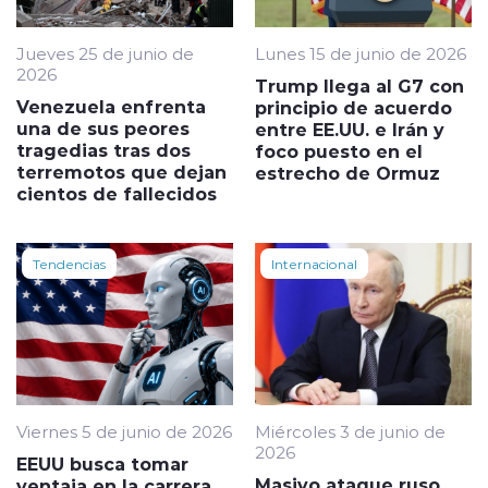
Jueves 25 de junio de
Lunes 15 de junio de 2026
2026
Trump llega al G7 con
Venezuela enfrenta
principio de acuerdo
una de sus peores
entre EE.UU. e Irán y
tragedias tras dos
foco puesto en el
terremotos que dejan
estrecho de Ormuz
cientos de fallecidos
Tendencias
Internacional
Viernes 5 de junio de 2026
Miércoles 3 de junio de
2026
EEUU busca tomar
Masivo ataque ruso
ventaja en la carrera