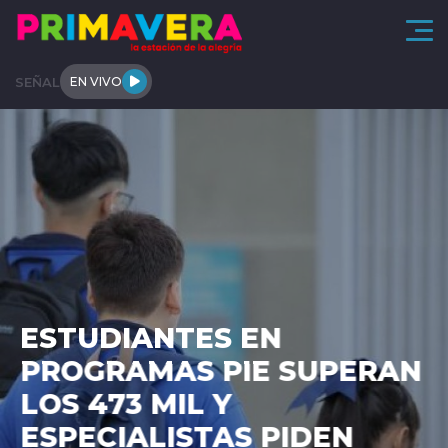
Click acá para ir directamente al contenido
SEÑAL
EN VIVO
Actualidad
Arica y Parinacota
Regional
Tendencias
ESTUDIANTES EN
Internacional
PROGRAMAS PIE SUPERAN
Entrevistas
LOS 473 MIL Y
ESPECIALISTAS PIDEN
Deportes