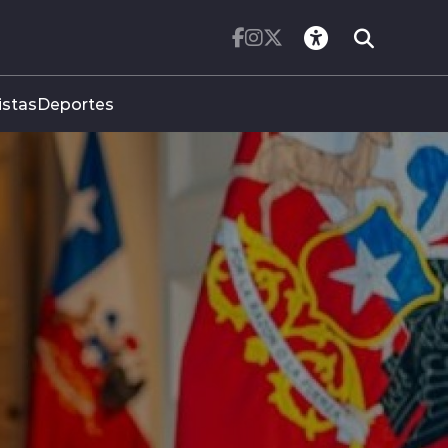
istas
Deportes