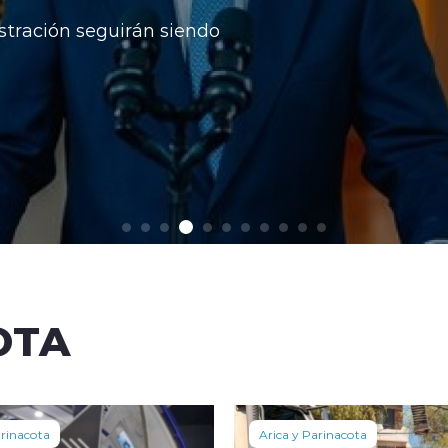
stración seguirán siendo
OTA
arinacota
Arica y Parinacota