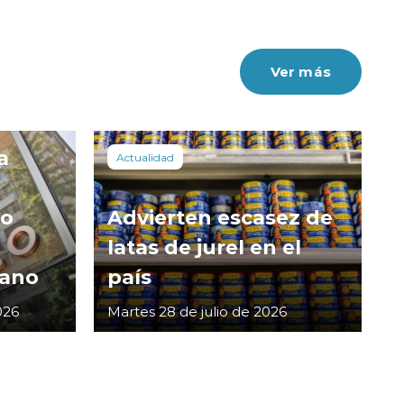
Ver más
a
Actualidad
co
Advierten escasez de
latas de jurel en el
cano
país
026
Martes 28 de julio de 2026