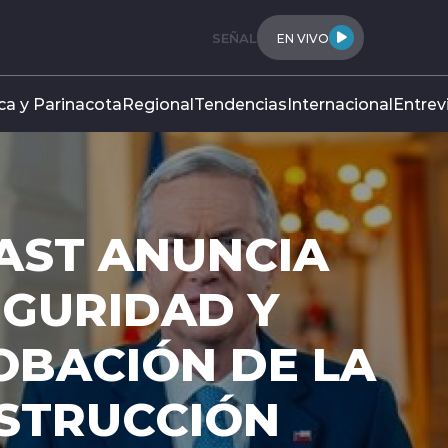
SEÑAL
EN VIVO
ca y Parinacota
Regional
Tendencias
Internacional
Entrev
AST ANUNCIA
EGURIDAD Y
OBACIÓN DE LA
NSTRUCCIÓN