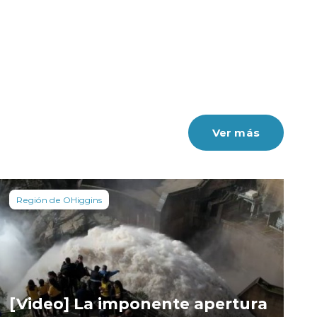
Ver más
Región de OHiggins
[Video] La imponente apertura