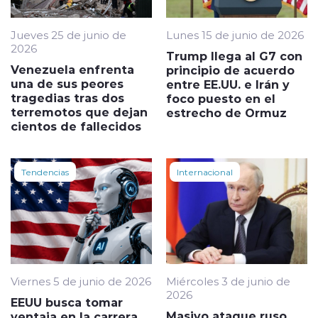
Jueves 25 de junio de
Lunes 15 de junio de 2026
2026
Trump llega al G7 con
Venezuela enfrenta
principio de acuerdo
una de sus peores
entre EE.UU. e Irán y
tragedias tras dos
foco puesto en el
terremotos que dejan
estrecho de Ormuz
cientos de fallecidos
Tendencias
Internacional
Viernes 5 de junio de 2026
Miércoles 3 de junio de
2026
EEUU busca tomar
Masivo ataque ruso
ventaja en la carrera