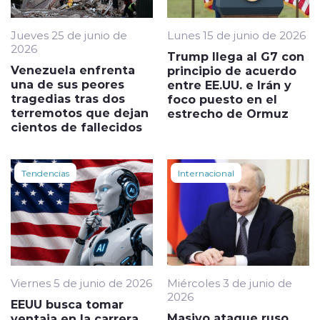
Jueves 25 de junio de
Lunes 15 de junio de 2026
2026
Trump llega al G7 con
Venezuela enfrenta
principio de acuerdo
una de sus peores
entre EE.UU. e Irán y
tragedias tras dos
foco puesto en el
terremotos que dejan
estrecho de Ormuz
cientos de fallecidos
Tendencias
Internacional
Viernes 5 de junio de 2026
Miércoles 3 de junio de
2026
EEUU busca tomar
Masivo ataque ruso
ventaja en la carrera