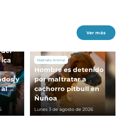
Ver más
 del
fica
Maltrato Animal
Hombre es detenido
ados y
por maltratar a
 al
cachorro pitbull en
Ñuñoa
6
Lunes 3 de agosto de 2026