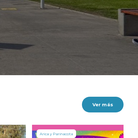
 la baja acumulada se consolidó en un 3,5%.
más
Ver más
Arica y Parinacota