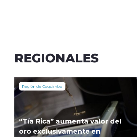
REGIONALES
Región de Coquimbo
“Tía Rica” aumenta valor del
oro exclusivamente en