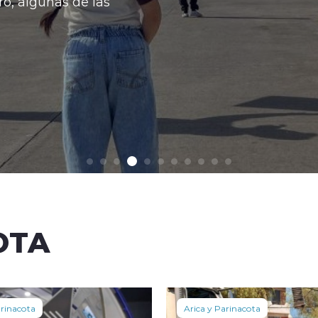
Con esto
Ver 
OTA
arinacota
Arica y Parinacota