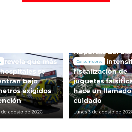
Adportas del día
l revela que más
niño: PDI intensi
s
Consumidores
 hospitales se
fiscalización de
ntran bajo
juguetes falsific
etros exigidos
hace un llamado
ención
cuidado
 de agosto de 2026
Lunes 3 de agosto de 202