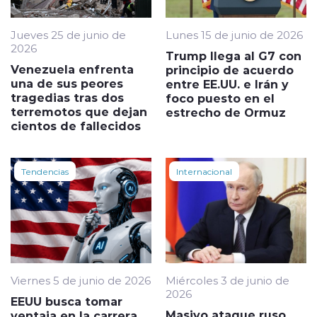
Jueves 25 de junio de
Lunes 15 de junio de 2026
2026
Trump llega al G7 con
Venezuela enfrenta
principio de acuerdo
una de sus peores
entre EE.UU. e Irán y
tragedias tras dos
foco puesto en el
terremotos que dejan
estrecho de Ormuz
cientos de fallecidos
Tendencias
Internacional
Viernes 5 de junio de 2026
Miércoles 3 de junio de
2026
EEUU busca tomar
Masivo ataque ruso
ventaja en la carrera