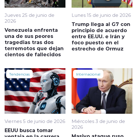
Jueves 25 de junio de
Lunes 15 de junio de 2026
2026
Trump llega al G7 con
Venezuela enfrenta
principio de acuerdo
una de sus peores
entre EE.UU. e Irán y
tragedias tras dos
foco puesto en el
terremotos que dejan
estrecho de Ormuz
cientos de fallecidos
Tendencias
Internacional
Viernes 5 de junio de 2026
Miércoles 3 de junio de
2026
EEUU busca tomar
Masivo ataque ruso
ventaja en la carrera