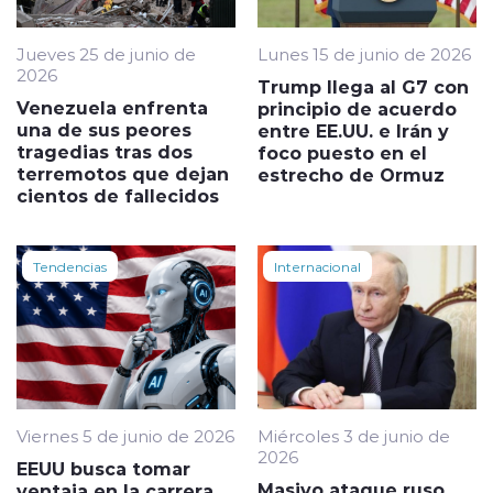
Jueves 25 de junio de
Lunes 15 de junio de 2026
2026
Trump llega al G7 con
Venezuela enfrenta
principio de acuerdo
una de sus peores
entre EE.UU. e Irán y
tragedias tras dos
foco puesto en el
terremotos que dejan
estrecho de Ormuz
cientos de fallecidos
Tendencias
Internacional
Viernes 5 de junio de 2026
Miércoles 3 de junio de
2026
EEUU busca tomar
Masivo ataque ruso
ventaja en la carrera