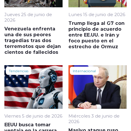
Jueves 25 de junio de
Lunes 15 de junio de 2026
2026
Trump llega al G7 con
Venezuela enfrenta
principio de acuerdo
una de sus peores
entre EE.UU. e Irán y
tragedias tras dos
foco puesto en el
terremotos que dejan
estrecho de Ormuz
cientos de fallecidos
Tendencias
Internacional
Viernes 5 de junio de 2026
Miércoles 3 de junio de
2026
EEUU busca tomar
Masivo ataque ruso
ventaja en la carrera