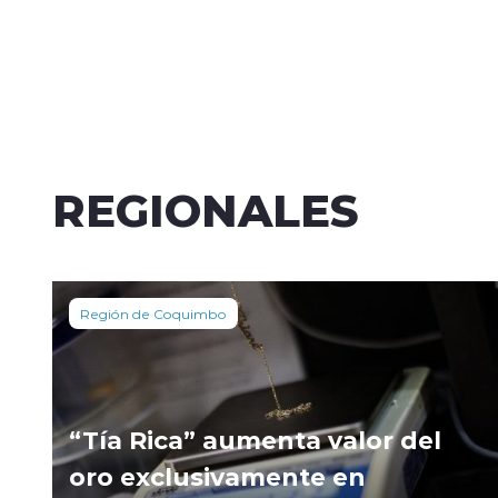
REGIONALES
Región de Coquimbo
“Tía Rica” aumenta valor del
oro exclusivamente en