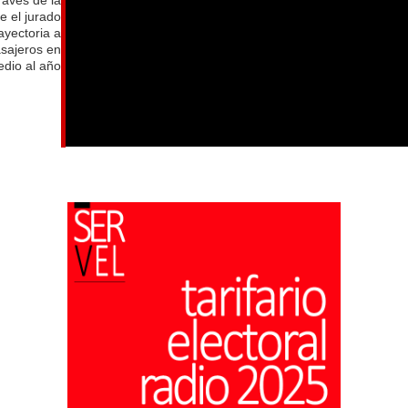
e el jurado
ayectoria a
asajeros en
dio al año