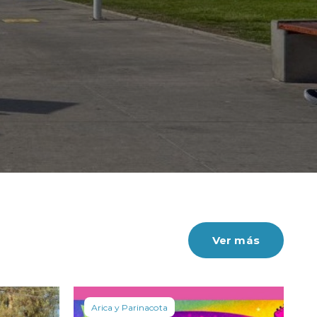
ja acumulada se consolidó en un 3,5%.
Ver más
Arica y Parinacota