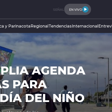
SEÑAL
EN VIVO
ca y Parinacota
Regional
Tendencias
Internacional
Entrev
IPC 
DE 0
EL ME