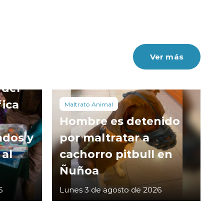
Ver más
 del
fica
Maltrato Animal
Hombre es detenido
ados y
por maltratar a
 al
cachorro pitbull en
Ñuñoa
6
Lunes 3 de agosto de 2026