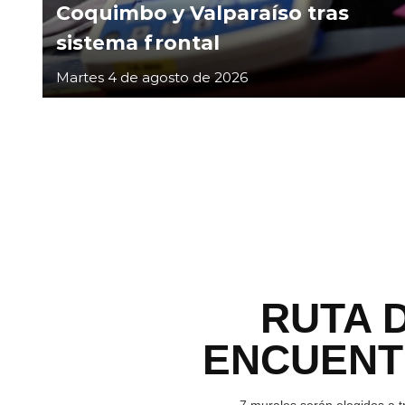
Coquimbo y Valparaíso tras
sistema frontal
Martes 4 de agosto de 2026
RUTA 
ENCUEN
7 murales serán elegidos a t