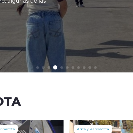
Con esto la ba
Ver más
OTA
arinacota
Arica y Parinacota