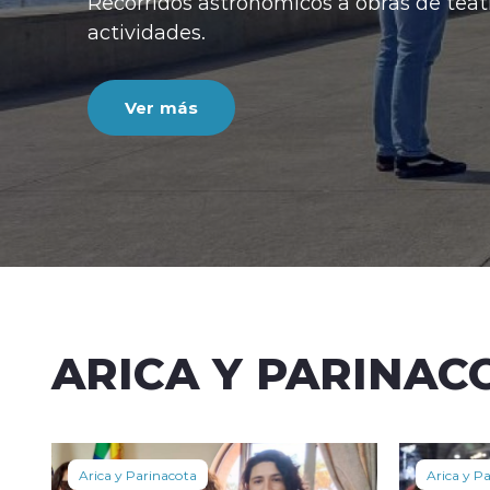
ARICA Y PARINAC
Arica y Parinacota
Arica y P