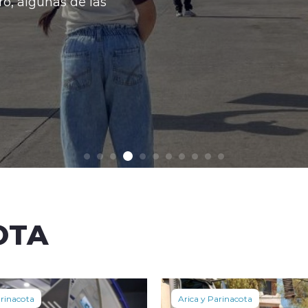
o, algunas de las
OTA
arinacota
Arica y Parinacota