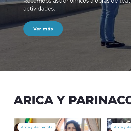
Recorridos astronómicos a obras de teatr
actividades.
Ver más
ARICA Y PARINAC
Arica y Parinacota
Arica y P