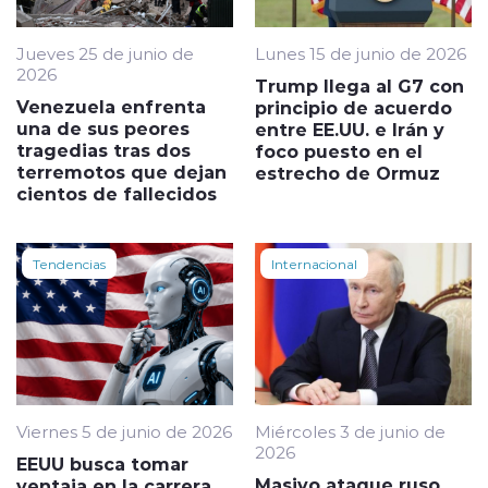
Jueves 25 de junio de
Lunes 15 de junio de 2026
2026
Trump llega al G7 con
Venezuela enfrenta
principio de acuerdo
una de sus peores
entre EE.UU. e Irán y
tragedias tras dos
foco puesto en el
terremotos que dejan
estrecho de Ormuz
cientos de fallecidos
Tendencias
Internacional
Viernes 5 de junio de 2026
Miércoles 3 de junio de
2026
EEUU busca tomar
Masivo ataque ruso
ventaja en la carrera