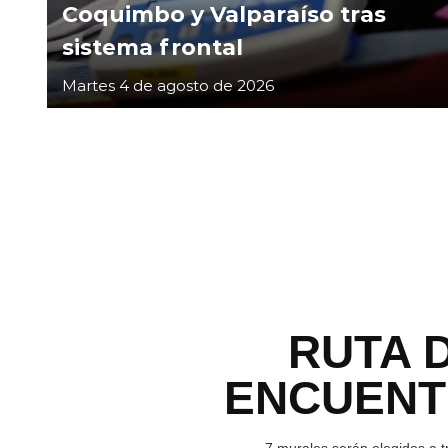
Coquimbo y Valparaíso tras
sistema frontal
Martes 4 de agosto de 2026
RUTA 
ENCUEN
7 murales serán elegidos a t