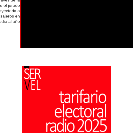
e el jurado
ayectoria a
asajeros en
dio al año