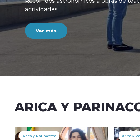
ecorridos astronómicos a obras de teatro, algunas
ctividades.
Ver más
ARICA Y PARINAC
Arica y Parinacota
Arica y P