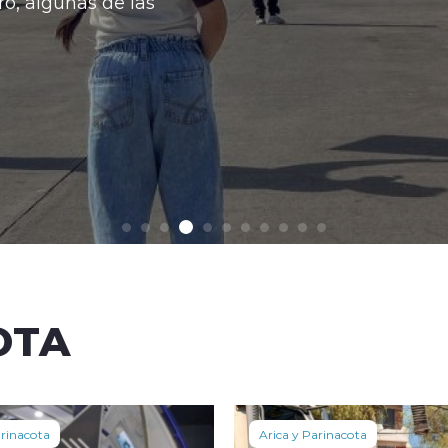
 de las
OTA
arinacota
Arica y Parinacota