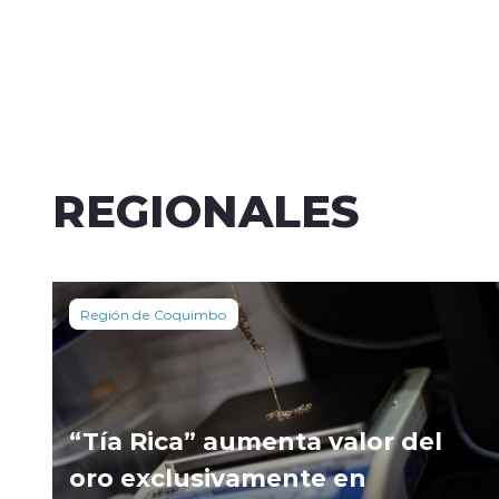
REGIONALES
Región de Coquimbo
“Tía Rica” aumenta valor del
oro exclusivamente en