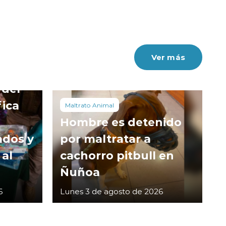
Ver más
 del
fica
Maltrato Animal
Hombre es detenido
ados y
por maltratar a
 al
cachorro pitbull en
Ñuñoa
6
Lunes 3 de agosto de 2026