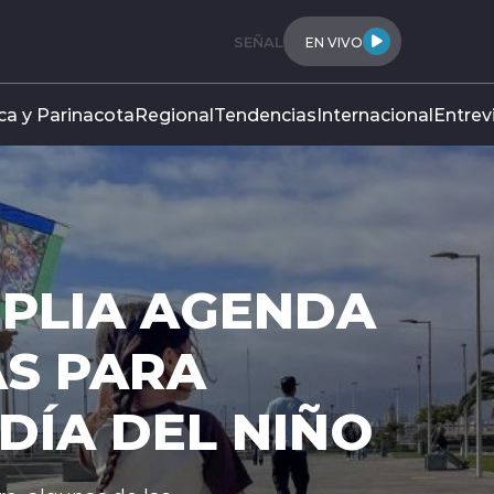
SEÑAL
EN VIVO
ca y Parinacota
Regional
Tendencias
Internacional
Entrev
IA AGENDA
ARA
 DEL NIÑO