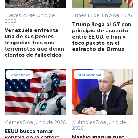
Jueves 25 de junio de
Lunes 15 de junio de 2026
2026
Trump llega al G7 con
Venezuela enfrenta
principio de acuerdo
una de sus peores
entre EE.UU. e Irán y
tragedias tras dos
foco puesto en el
terremotos que dejan
estrecho de Ormuz
cientos de fallecidos
Tendencias
Internacional
Viernes 5 de junio de 2026
Miércoles 3 de junio de
2026
EEUU busca tomar
Masivo ataque ruso
ventaja en la carrera