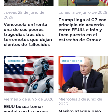
Jueves 25 de junio de
Lunes 15 de junio de 2026
2026
Trump llega al G7 con
Venezuela enfrenta
principio de acuerdo
una de sus peores
entre EE.UU. e Irán y
tragedias tras dos
foco puesto en el
terremotos que dejan
estrecho de Ormuz
cientos de fallecidos
Tendencias
Internacional
Viernes 5 de junio de 2026
Miércoles 3 de junio de
2026
EEUU busca tomar
Masivo ataque ruso
ventaja en la carrera