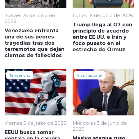
Jueves 25 de junio de
Lunes 15 de junio de 2026
2026
Trump llega al G7 con
Venezuela enfrenta
principio de acuerdo
una de sus peores
entre EE.UU. e Irán y
tragedias tras dos
foco puesto en el
terremotos que dejan
estrecho de Ormuz
cientos de fallecidos
Tendencias
Internacional
Viernes 5 de junio de 2026
Miércoles 3 de junio de
2026
EEUU busca tomar
Masivo ataque ruso
ventaja en la carrera