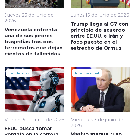
Jueves 25 de junio de
Lunes 15 de junio de 2026
2026
Trump llega al G7 con
Venezuela enfrenta
principio de acuerdo
una de sus peores
entre EE.UU. e Irán y
tragedias tras dos
foco puesto en el
terremotos que dejan
estrecho de Ormuz
cientos de fallecidos
Tendencias
Internacional
Viernes 5 de junio de 2026
Miércoles 3 de junio de
2026
EEUU busca tomar
Masivo ataque ruso
ventaja en la carrera