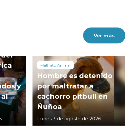
Ver más
 del
fica
Maltrato Animal
Hombre es detenido
ados y
por maltratar a
 al
cachorro pitbull en
Ñuñoa
6
Lunes 3 de agosto de 2026