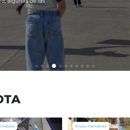
o, algunas de las
OTA
arinacota
Arica y Parinacota