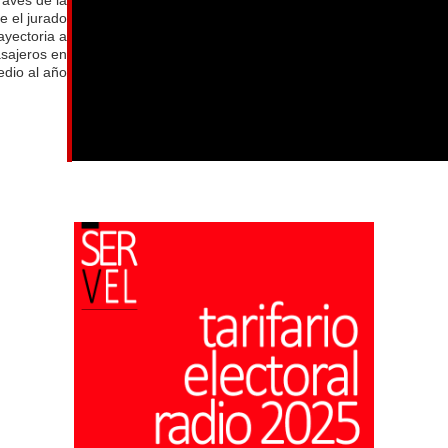
e el jurado
ayectoria a
asajeros en
dio al año