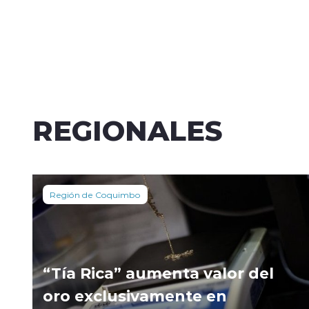
REGIONALES
Región de Coquimbo
“Tía Rica” aumenta valor del
oro exclusivamente en