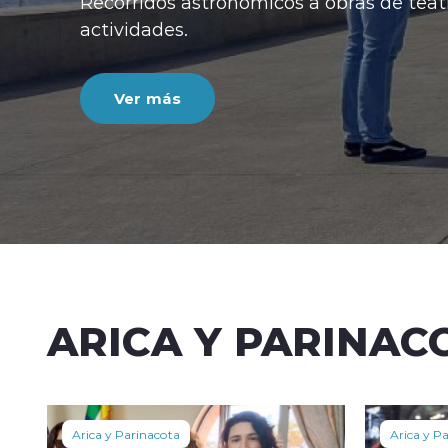
Recorridos astronómicos a obras de teatr
actividades.
Ver más
ARICA Y PARINAC
Arica y Parinacota
Arica y P