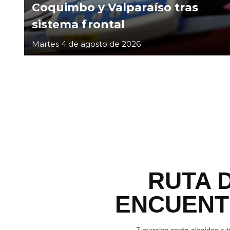
Coquimbo y Valparaíso tras
sistema frontal
Martes 4 de agosto de 2026
RUTA 
ENCUEN
7 murales serán elegidos a t