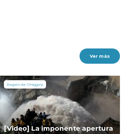
Ver más
Región de OHiggins
[Video] La imponente apertura