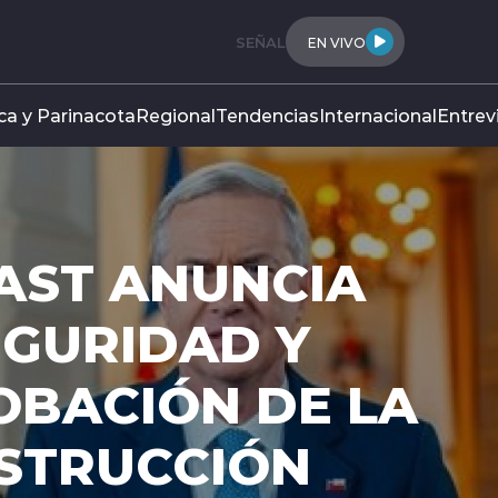
SEÑAL
EN VIVO
ca y Parinacota
Regional
Tendencias
Internacional
Entrev
AST ANUNCIA
EGURIDAD Y
OBACIÓN DE LA
NSTRUCCIÓN