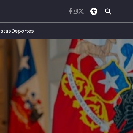
istas
Deportes