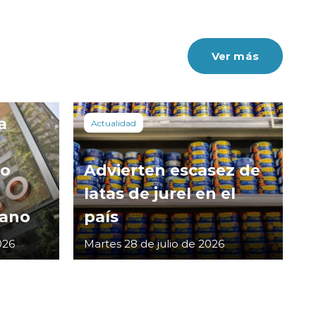
Ver más
a
Actualidad
co
Advierten escasez de
latas de jurel en el
cano
país
026
Martes 28 de julio de 2026