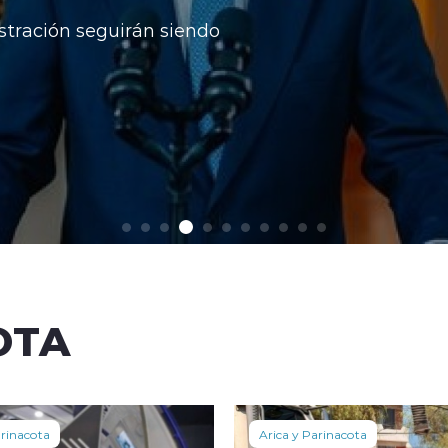
stración seguirán siendo
OTA
arinacota
Arica y Parinacota