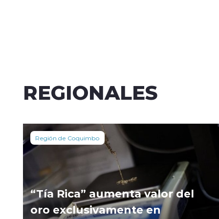
REGIONALES
Región de Coquimbo
“Tía Rica” aumenta valor del
oro exclusivamente en