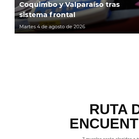
Coquimbo y Valparaíso tras
sistema frontal
Martes 4 de agosto de 2026
RUTA 
ENCUEN
7 murales serán elegidos a t