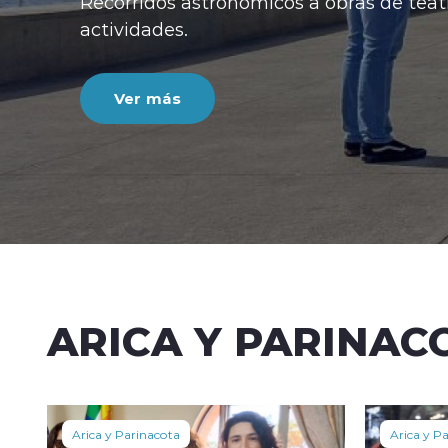
Recorridos astronómicos a obras de teatr
actividades.
Ver más
ARICA Y PARINAC
Arica y Parinacota
Arica y P