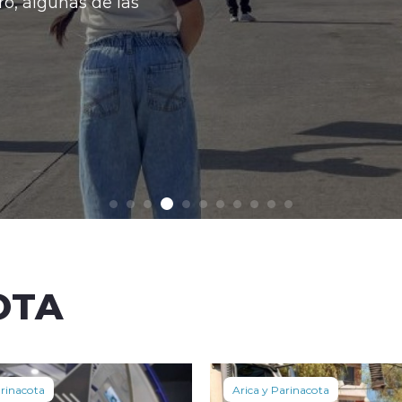
o, algunas de las
OTA
arinacota
Arica y Parinacota