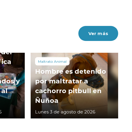
Ver más
 del
fica
Maltrato Animal
Hombre es detenido
ados y
por maltratar a
 al
cachorro pitbull en
Ñuñoa
6
Lunes 3 de agosto de 2026