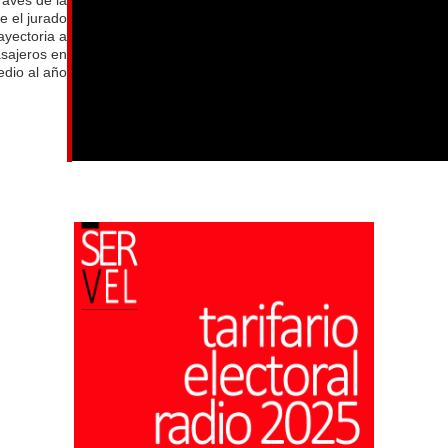
e el jurado
ayectoria a
asajeros en
dio al año