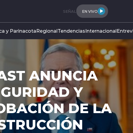
SEÑAL
EN VIVO
ca y Parinacota
Regional
Tendencias
Internacional
Entrev
AST ANUNCIA
EGURIDAD Y
OBACIÓN DE LA
NSTRUCCIÓN