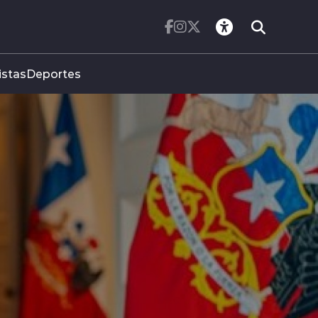
istas
Deportes