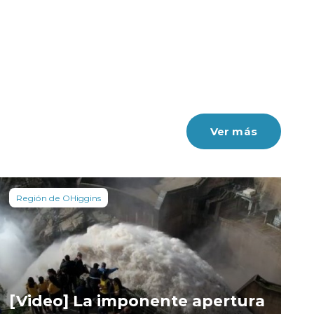
Ver más
Región de OHiggins
[Video] La imponente apertura