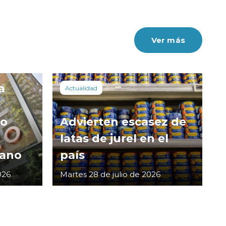
Ver más
a
Actualidad
co
Advierten escasez de
latas de jurel en el
cano
país
026
Martes 28 de julio de 2026