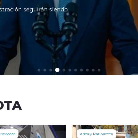
stración seguirán siendo
OTA
arinacota
Arica y Parinacota