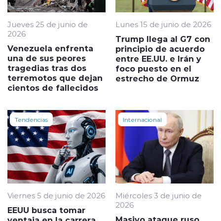
Jueves 25 de junio de
Lunes 15 de junio de 2026
2026
Trump llega al G7 con
Venezuela enfrenta
principio de acuerdo
una de sus peores
entre EE.UU. e Irán y
tragedias tras dos
foco puesto en el
terremotos que dejan
estrecho de Ormuz
cientos de fallecidos
Tendencias
Internacional
Viernes 5 de junio de 2026
Miércoles 3 de junio de
2026
EEUU busca tomar
Masivo ataque ruso
ventaja en la carrera