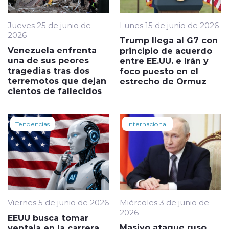
Jueves 25 de junio de
Lunes 15 de junio de 2026
2026
Trump llega al G7 con
Venezuela enfrenta
principio de acuerdo
una de sus peores
entre EE.UU. e Irán y
tragedias tras dos
foco puesto en el
terremotos que dejan
estrecho de Ormuz
cientos de fallecidos
Tendencias
Internacional
Viernes 5 de junio de 2026
Miércoles 3 de junio de
2026
EEUU busca tomar
Masivo ataque ruso
ventaja en la carrera