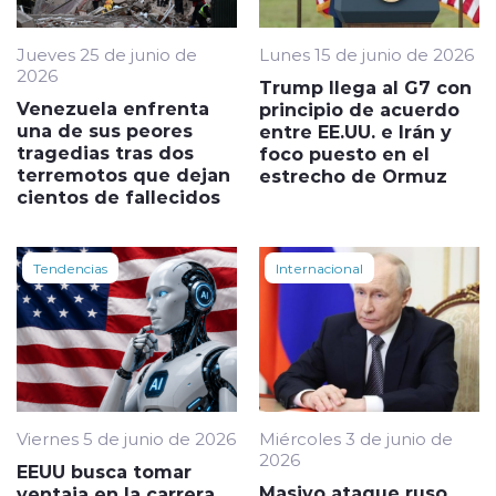
Jueves 25 de junio de
Lunes 15 de junio de 2026
2026
Trump llega al G7 con
Venezuela enfrenta
principio de acuerdo
una de sus peores
entre EE.UU. e Irán y
tragedias tras dos
foco puesto en el
terremotos que dejan
estrecho de Ormuz
cientos de fallecidos
Tendencias
Internacional
Viernes 5 de junio de 2026
Miércoles 3 de junio de
2026
EEUU busca tomar
Masivo ataque ruso
ventaja en la carrera