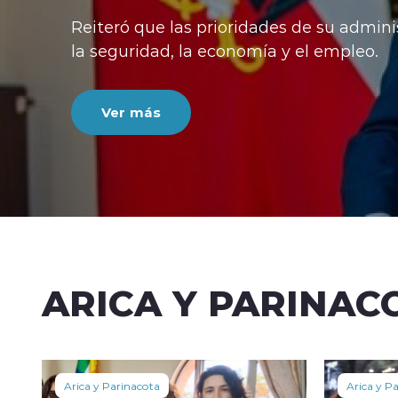
luego de recursos impuestos por la opos
critican la norma por desigualdad territor
Ver más
ARICA Y PARINAC
Arica y Parinacota
Arica y P