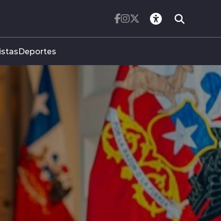
istas
Deportes