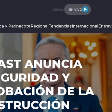
SEÑAL
EN VIVO
ca y Parinacota
Regional
Tendencias
Internacional
Entrev
O COMPLETA
 PROYECTO DE
IÓ NACIONAL
el Tribunal Constitucional