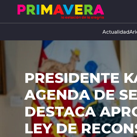
Click acá para ir directamente al contenido
Actualidad
Ari
A LEY: SENAD
DESPACHO DE
RECONSTRUCC
Ahora la ley deberá superar la revisión d