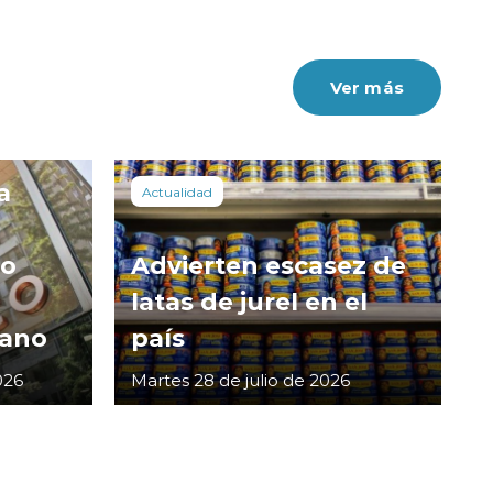
Ver más
a
Actualidad
co
Advierten escasez de
latas de jurel en el
cano
país
026
Martes 28 de julio de 2026