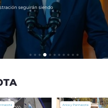
ición, desde donde
ial.
OTA
arinacota
Arica y Parinacota