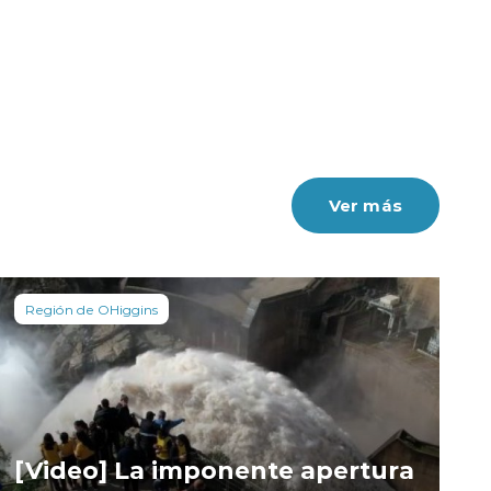
Ver más
Región de OHiggins
[Video] La imponente apertura