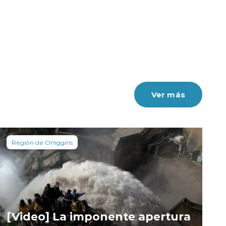
Ver más
Región de OHiggins
[Video] La imponente apertura