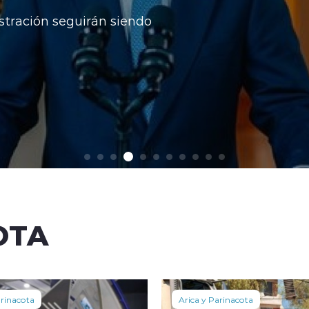
stración seguirán siendo
OTA
arinacota
Arica y Parinacota