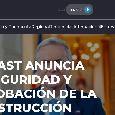
SEÑAL
EN VIVO
ca y Parinacota
Regional
Tendencias
Internacional
Entrev
AST ANUNCIA
EGURIDAD Y
OBACIÓN DE LA
NSTRUCCIÓN