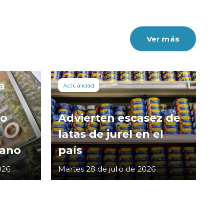
Ver más
a
Actualidad
co
Advierten escasez de
latas de jurel en el
cano
país
026
Martes 28 de julio de 2026