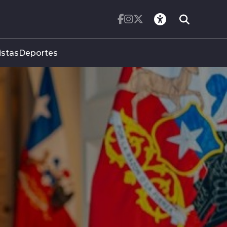
istas
Deportes