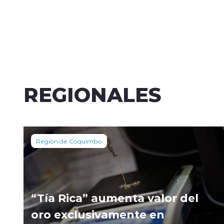
REGIONALES
Región de Coquimbo
“Tía Rica” aumenta valor del
oro exclusivamente en