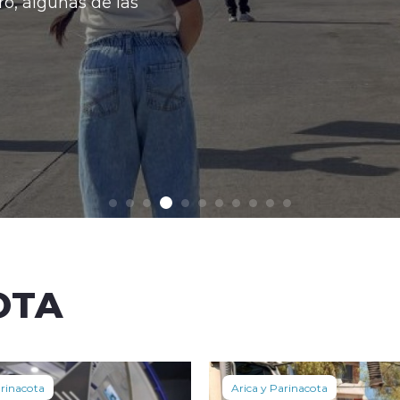
las
OTA
arinacota
Arica y Parinacota