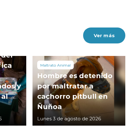
Ver más
 del
fica
Maltrato Animal
Hombre es detenido
ados y
por maltratar a
 al
cachorro pitbull en
Ñuñoa
6
Lunes 3 de agosto de 2026