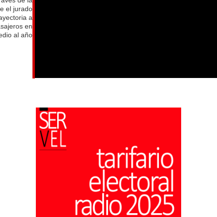
e el jurado
ayectoria a
asajeros en
dio al año