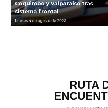
Coquimbo y Valparaíso tras
sistema frontal
Martes 4 de agosto de 2026
RUTA 
ENCUEN
7 murales serán elegidos a t