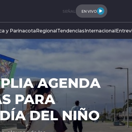
SEÑAL
EN VIVO
ca y Parinacota
Regional
Tendencias
Internacional
Entrev
 AGENDA
RA
DEL NIÑO