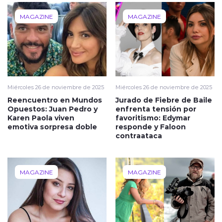
MAGAZINE
MAGAZINE
Miércoles 26 de noviembre de 2025
Miércoles 26 de noviembre de 2025
Reencuentro en Mundos
Jurado de Fiebre de Baile
Opuestos: Juan Pedro y
enfrenta tensión por
Karen Paola viven
favoritismo: Edymar
emotiva sorpresa doble
responde y Faloon
contraataca
MAGAZINE
MAGAZINE