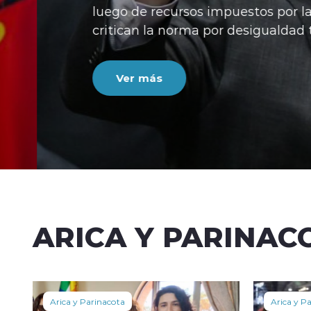
luego de recursos impuestos por la opos
critican la norma por desigualdad territor
Ver más
ARICA Y PARINAC
Arica y Parinacota
Arica y P