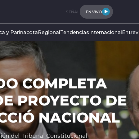
SEÑAL
EN VIVO
ca y Parinacota
Regional
Tendencias
Internacional
Entrev
O COMPLETA
 PROYECTO DE
IÓ NACIONAL
el Tribunal Constitucional