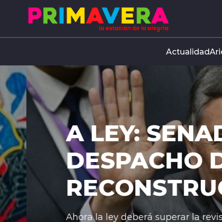
Click acá para ir directamente al contenido
Actualidad
Ari
A LEY: SENAD
DESPACHO DE
RECONSTRUCC
Ahora la ley deberá superar la revisión d