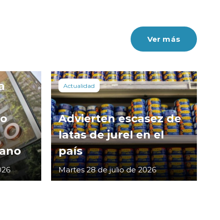
Ver más
a
Actualidad
co
Advierten escasez de
latas de jurel en el
cano
país
026
Martes 28 de julio de 2026