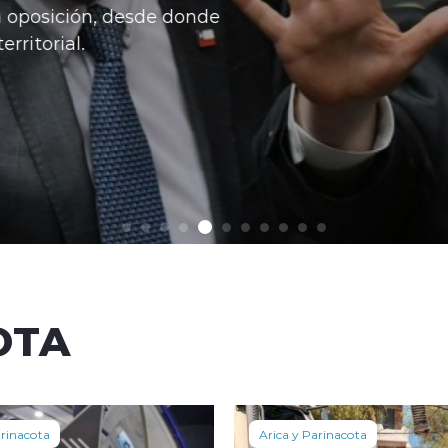
ición, desde donde
ial.
OTA
arinacota
Arica y Parinacota