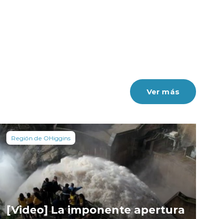
Ver más
Región de OHiggins
[Video] La imponente apertura