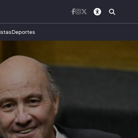
istas
Deportes