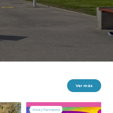
en un 3,5%.
Ver más
Arica y Parinacota