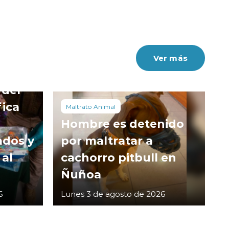
Ver más
 del
fica
Maltrato Animal
Hombre es detenido
ados y
por maltratar a
 al
cachorro pitbull en
Ñuñoa
6
Lunes 3 de agosto de 2026