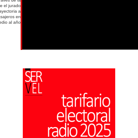
e el jurado
ayectoria a
asajeros en
dio al año