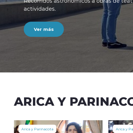
ARICA Y PARINAC
Arica y Parinacota
Arica y P