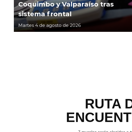
Coquimbo y Valparaíso tras
sistema frontal
Martes 4 de agosto de 2026
RUTA 
ENCUEN
7 murales serán elegidos a t