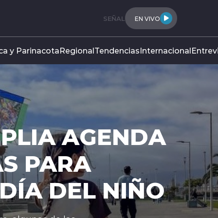
SEÑAL
EN VIVO
ca y Parinacota
Regional
Tendencias
Internacional
Entrev
IPC REGISTRA 
DE 0,1 POR CI
EL MES DE JUL