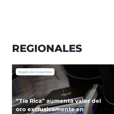
REGIONALES
Región de Coquimbo
“Tía Rica” aumenta valor del
oro exclusivamente en