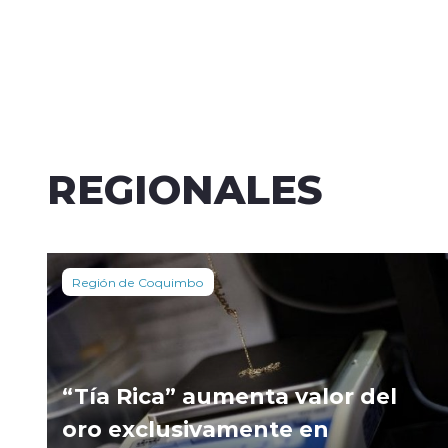
REGIONALES
Región de Coquimbo
“Tía Rica” aumenta valor del
oro exclusivamente en