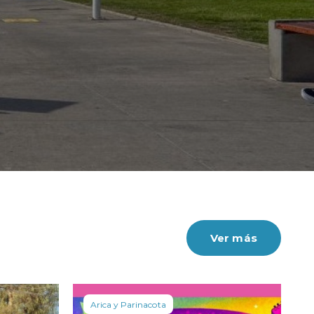
 se consolidó en un 3,5%.
Ver más
Arica y Parinacota