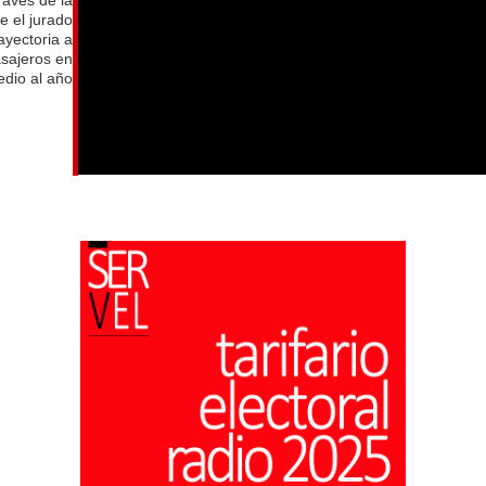
e el jurado
ayectoria a
asajeros en
dio al año