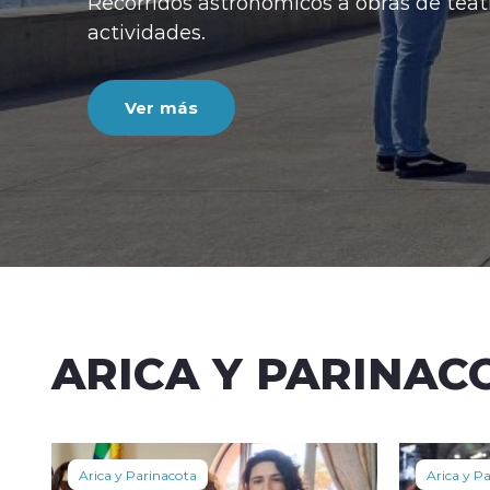
ARICA Y PARINAC
Arica y Parinacota
Arica y P