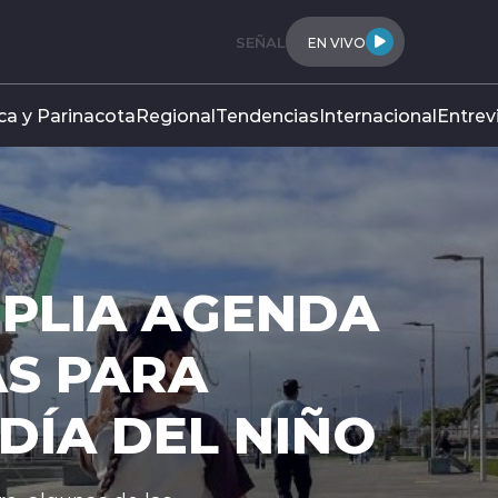
SEÑAL
EN VIVO
ca y Parinacota
Regional
Tendencias
Internacional
Entrev
IPC REGI
DE 0,1 P
EL MES D