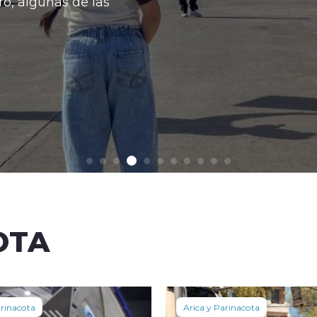
Con esto la baja acumulada
Ver más
OTA
arinacota
Arica y Parinacota