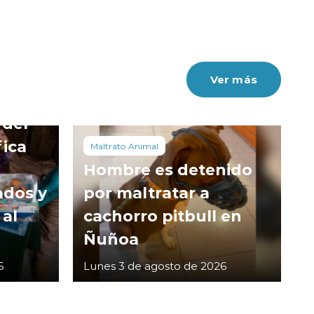
Ver más
 del
fica
Maltrato Animal
Hombre es detenido
ados y
por maltratar a
 al
cachorro pitbull en
Ñuñoa
6
Lunes 3 de agosto de 2026