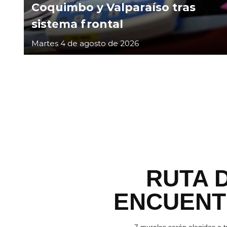
Coquimbo y Valparaíso tras
sistema frontal
Martes 4 de agosto de 2026
RUTA 
ENCUEN
7 murales serán elegidos a t