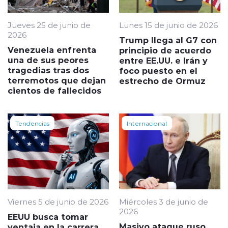
Jueves 25 de junio de
Lunes 15 de junio de 2026
2026
Trump llega al G7 con
Venezuela enfrenta
principio de acuerdo
una de sus peores
entre EE.UU. e Irán y
tragedias tras dos
foco puesto en el
terremotos que dejan
estrecho de Ormuz
cientos de fallecidos
Tendencias
Internacional
Viernes 5 de junio de 2026
Miércoles 3 de junio de
2026
EEUU busca tomar
Masivo ataque ruso
ventaja en la carrera