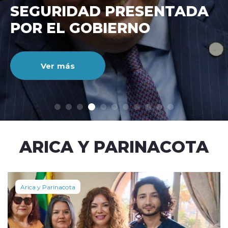
SINCICIAL MANTIENE ALZA
SOSTENIDA
Ver más
modo claro
ARICA Y PARINACOTA
Arica y Parinacota