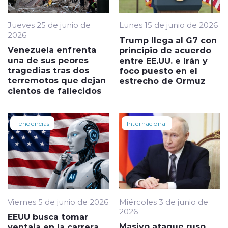
Jueves 25 de junio de
Lunes 15 de junio de 2026
2026
Trump llega al G7 con
Venezuela enfrenta
principio de acuerdo
una de sus peores
entre EE.UU. e Irán y
tragedias tras dos
foco puesto en el
terremotos que dejan
estrecho de Ormuz
cientos de fallecidos
Tendencias
Internacional
Viernes 5 de junio de 2026
Miércoles 3 de junio de
2026
EEUU busca tomar
Masivo ataque ruso
ventaja en la carrera