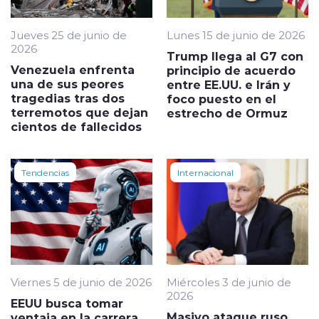
Jueves 25 de junio de
Lunes 15 de junio de 2026
2026
Trump llega al G7 con
Venezuela enfrenta
principio de acuerdo
una de sus peores
entre EE.UU. e Irán y
tragedias tras dos
foco puesto en el
terremotos que dejan
estrecho de Ormuz
cientos de fallecidos
Tendencias
Internacional
Viernes 5 de junio de 2026
Miércoles 3 de junio de
2026
EEUU busca tomar
Masivo ataque ruso
ventaja en la carrera