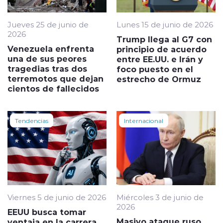
Jueves 25 de junio de
Lunes 15 de junio de 2026
2026
Trump llega al G7 con
Venezuela enfrenta
principio de acuerdo
una de sus peores
entre EE.UU. e Irán y
tragedias tras dos
foco puesto en el
terremotos que dejan
estrecho de Ormuz
cientos de fallecidos
Tendencias
Internacional
Viernes 5 de junio de 2026
Miércoles 3 de junio de
2026
EEUU busca tomar
Masivo ataque ruso
ventaja en la carrera