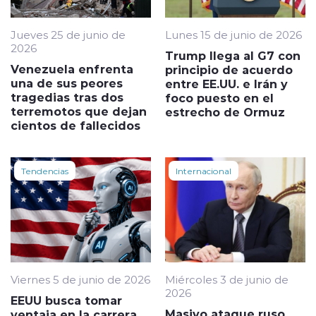
Jueves 25 de junio de
Lunes 15 de junio de 2026
2026
Trump llega al G7 con
Venezuela enfrenta
principio de acuerdo
una de sus peores
entre EE.UU. e Irán y
tragedias tras dos
foco puesto en el
terremotos que dejan
estrecho de Ormuz
cientos de fallecidos
Tendencias
Internacional
Viernes 5 de junio de 2026
Miércoles 3 de junio de
2026
EEUU busca tomar
Masivo ataque ruso
ventaja en la carrera