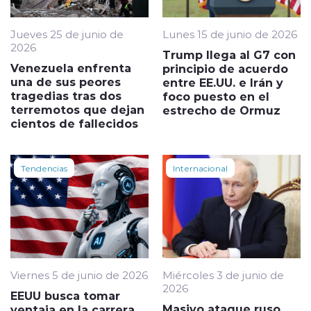
Jueves 25 de junio de
Lunes 15 de junio de 2026
2026
Trump llega al G7 con
Venezuela enfrenta
principio de acuerdo
una de sus peores
entre EE.UU. e Irán y
tragedias tras dos
foco puesto en el
terremotos que dejan
estrecho de Ormuz
cientos de fallecidos
Tendencias
Internacional
Viernes 5 de junio de 2026
Miércoles 3 de junio de
2026
EEUU busca tomar
Masivo ataque ruso
ventaja en la carrera