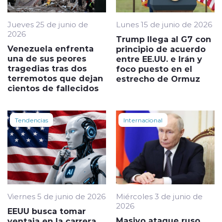
Jueves 25 de junio de
Lunes 15 de junio de 2026
2026
Trump llega al G7 con
Venezuela enfrenta
principio de acuerdo
una de sus peores
entre EE.UU. e Irán y
tragedias tras dos
foco puesto en el
terremotos que dejan
estrecho de Ormuz
cientos de fallecidos
Tendencias
Internacional
Viernes 5 de junio de 2026
Miércoles 3 de junio de
2026
EEUU busca tomar
Masivo ataque ruso
ventaja en la carrera