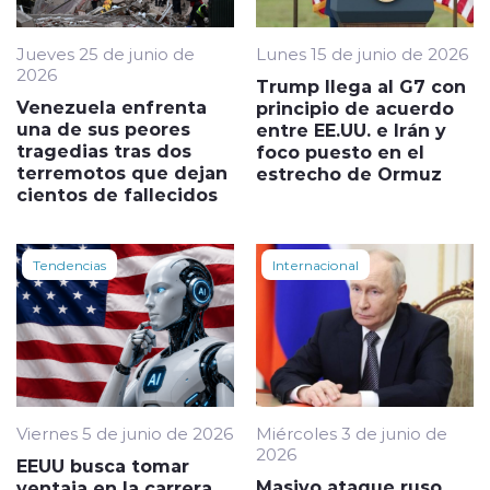
Jueves 25 de junio de
Lunes 15 de junio de 2026
2026
Trump llega al G7 con
Venezuela enfrenta
principio de acuerdo
una de sus peores
entre EE.UU. e Irán y
tragedias tras dos
foco puesto en el
terremotos que dejan
estrecho de Ormuz
cientos de fallecidos
Tendencias
Internacional
Viernes 5 de junio de 2026
Miércoles 3 de junio de
2026
EEUU busca tomar
Masivo ataque ruso
ventaja en la carrera