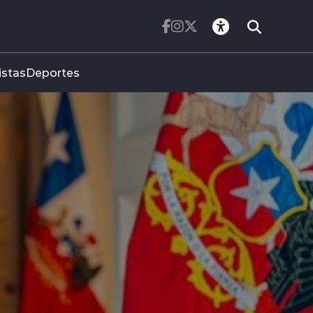
istas
Deportes