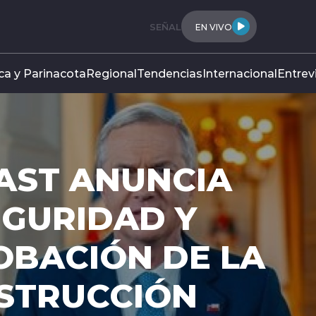
SEÑAL
EN VIVO
ca y Parinacota
Regional
Tendencias
Internacional
Entrev
AST ANUNCIA
EGURIDAD Y
OBACIÓN DE LA
NSTRUCCIÓN