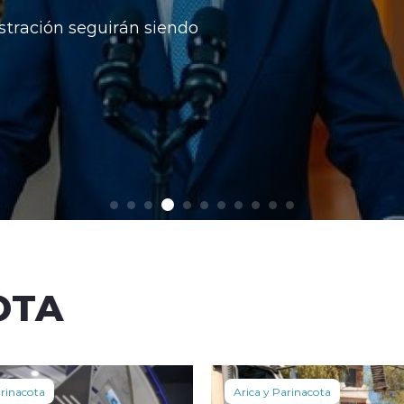
stración seguirán siendo
OTA
arinacota
Arica y Parinacota