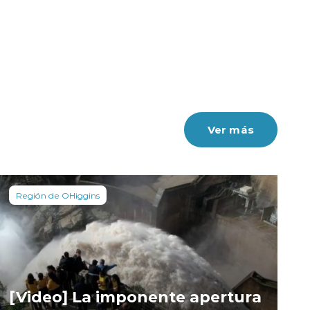
Ver más
Región de OHiggins
[Video] La imponente apertura