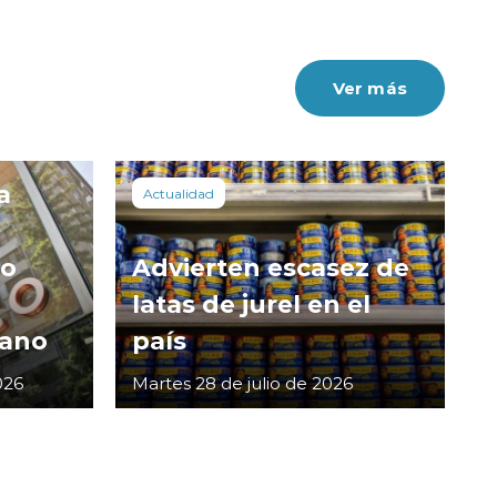
Ver más
a
Actualidad
co
Advierten escasez de
latas de jurel en el
cano
país
026
Martes 28 de julio de 2026