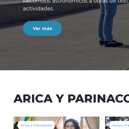
atro, algunas de las
ARICA Y PARINAC
Arica y Parinacota
Arica y P