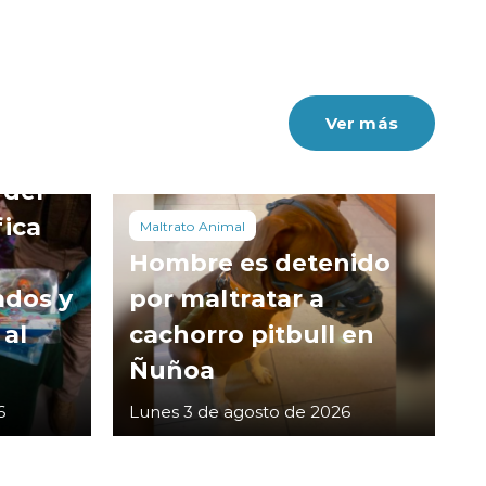
Ver más
 del
fica
Maltrato Animal
Hombre es detenido
ados y
por maltratar a
 al
cachorro pitbull en
Ñuñoa
6
Lunes 3 de agosto de 2026