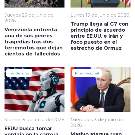
Jueves 25 de junio de
Lunes 15 de junio de 2026
2026
Trump llega al G7 con
Venezuela enfrenta
principio de acuerdo
una de sus peores
entre EE.UU. e Irán y
tragedias tras dos
foco puesto en el
terremotos que dejan
estrecho de Ormuz
cientos de fallecidos
Tendencias
Internacional
Viernes 5 de junio de 2026
Miércoles 3 de junio de
2026
EEUU busca tomar
Masivo ataque ruso
ventaja en la carrera