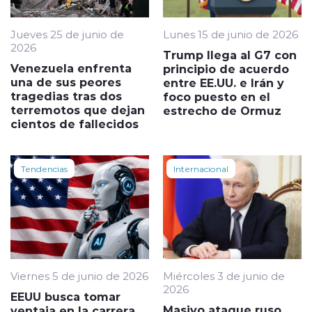
Jueves 25 de junio de
Lunes 15 de junio de 2026
2026
Trump llega al G7 con
Venezuela enfrenta
principio de acuerdo
una de sus peores
entre EE.UU. e Irán y
tragedias tras dos
foco puesto en el
terremotos que dejan
estrecho de Ormuz
cientos de fallecidos
Tendencias
Internacional
Viernes 5 de junio de 2026
Miércoles 3 de junio de
2026
EEUU busca tomar
Masivo ataque ruso
ventaja en la carrera