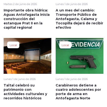
Martes 2 de junio de 2026
Lunes 1 de junio de 2026
Importante obra hídrica:
A un mes del cambio:
Aguas Antofagasta inicia
Transporte Público de
construcción del
Antofagasta, Calama y
estanque Prat II en la
Tocopilla dejará de recibir
capital regional
efectivo
Local
Local
Lunes 1 de junio de 2026
Lunes 1 de junio de 2026
Taltal celebró su
Carabineros detiene a
patrimonio con
cuatro adolescentes por
actividades culturales y
porte de arma en
recorridos históricos
Antofagasta Norte