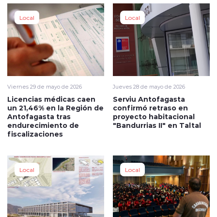
Local
Local
Viernes 29 de mayo de 2026
Jueves 28 de mayo de 2026
Licencias médicas caen
Serviu Antofagasta
un 21,46% en la Región de
confirmó retraso en
Antofagasta tras
proyecto habitacional
endurecimiento de
"Bandurrias II" en Taltal
fiscalizaciones
Local
Local