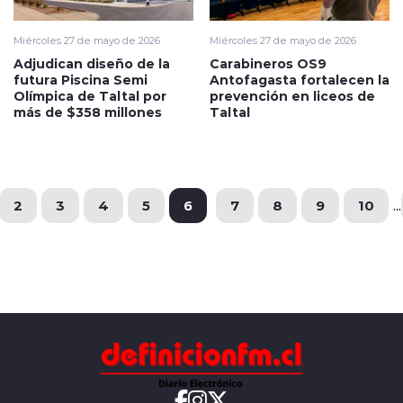
Miércoles 27 de mayo de 2026
Miércoles 27 de mayo de 2026
Adjudican diseño de la
Carabineros OS9
futura Piscina Semi
Antofagasta fortalecen la
Olímpica de Taltal por
prevención en liceos de
más de $358 millones
Taltal
2
3
4
5
6
7
8
9
10
...