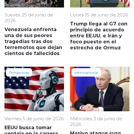
Jueves 25 de junio de
Lunes 15 de junio de 2026
2026
Trump llega al G7 con
Venezuela enfrenta
principio de acuerdo
una de sus peores
entre EE.UU. e Irán y
tragedias tras dos
foco puesto en el
terremotos que dejan
estrecho de Ormuz
cientos de fallecidos
Tendencias
Internacional
Viernes 5 de junio de 2026
Miércoles 3 de junio de
2026
EEUU busca tomar
Masivo ataque ruso
ventaja en la carrera