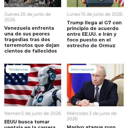
Jueves 25 de junio de
Lunes 15 de junio de 2026
2026
Trump llega al G7 con
Venezuela enfrenta
principio de acuerdo
una de sus peores
entre EE.UU. e Irán y
tragedias tras dos
foco puesto en el
terremotos que dejan
estrecho de Ormuz
cientos de fallecidos
Tendencias
Internacional
Viernes 5 de junio de 2026
Miércoles 3 de junio de
2026
EEUU busca tomar
Masivo ataque ruso
ventaja en la carrera