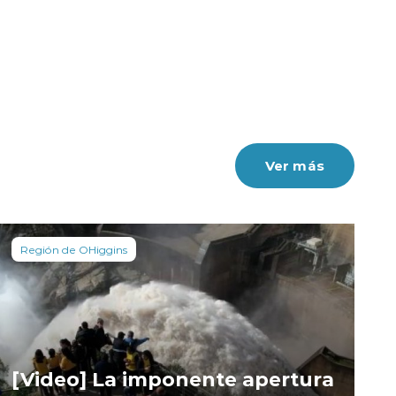
Ver más
Región de OHiggins
[Video] La imponente apertura