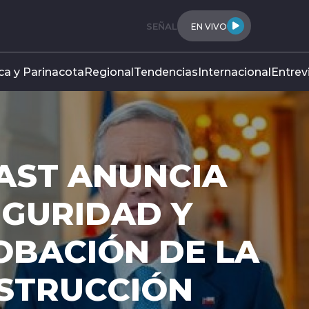
SEÑAL
EN VIVO
ca y Parinacota
Regional
Tendencias
Internacional
Entrev
AST ANUNCIA
EGURIDAD Y
OBACIÓN DE LA
NSTRUCCIÓN