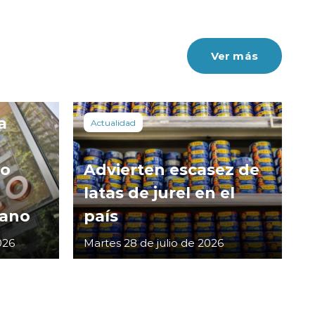
Ver más
a
Actualidad
co
Advierten escasez de
latas de jurel en el
cano
país
026
Martes 28 de julio de 2026