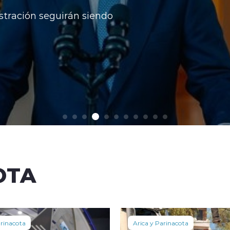
stración seguirán siendo
OTA
arinacota
Arica y Parinacota