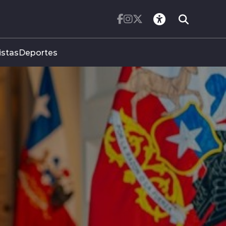
istas
Deportes